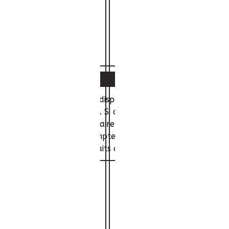
Histoire
rtable de Viachet aurait disparu lors d'une saisie judiciai
sent durant l'intervention. Si dans les six prochaines heure
 Bernard doit éclaircir l'affaire. D'autre part, le fils d'u
omadairement sur le compte de son père, retraits confir
pe des paiements et retraits d'argent de ce dernier, et co