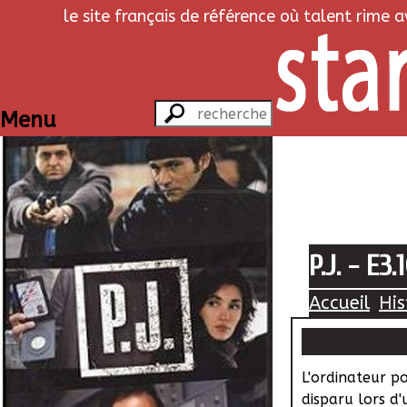
le site français de référence où talent rime 
Menu
P.J. - E3.
Accueil
His
L'ordinateur p
disparu lors d'u