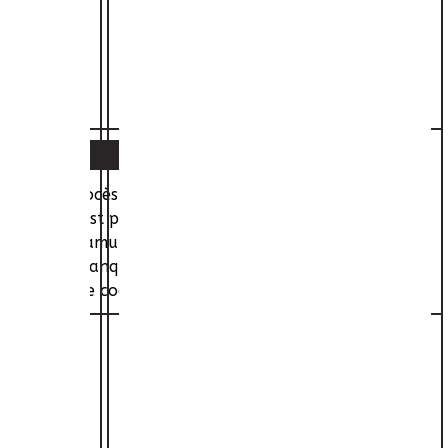
re dont le procès-verbal a été signé par Bernard, qui
s, l'objet n'est pas retrouvé, le substitut menace de
n handicapé, Bramuze, signale des retraits anormaux
més par la banque. Une personne de confiance, Odette
nnait donc le code secret de sa carte bancaire.