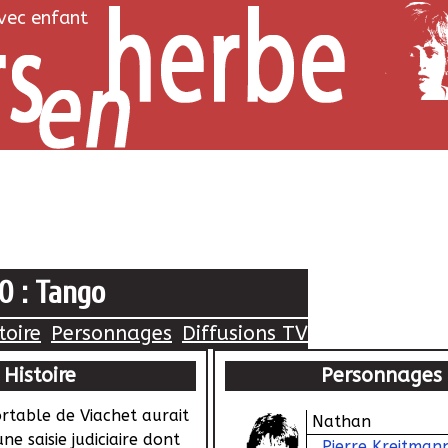
avec enfant
10 : Tango
toire
Personnages
Diffusions TV
Histoire
Personnages
ortable de Viachet aurait
Nathan
ne saisie judiciaire dont
Pierre Kreitman