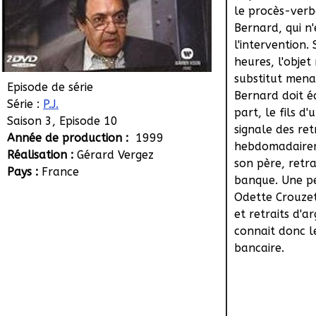
le procès-verb
Bernard, qui n
l'intervention. 
heures, l'objet
substitut menac
Episode de série
Bernard doit écl
Série :
P.J.
part, le fils d
Saison 3, Episode 10
signale des re
Année de production :
1999
hebdomadairem
Réalisation :
Gérard Vergez
son père, retra
Pays :
France
banque. Une p
Odette Crouzet
et retraits d'a
connait donc l
bancaire.