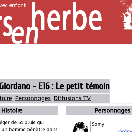
avec enfant
iordano - E16 : Le petit témoin
toire
Personnages
Diffusions TV
Histoire
Personnages
éger de la pluie qui
Samy
, un homme pénètre dans
Jérém