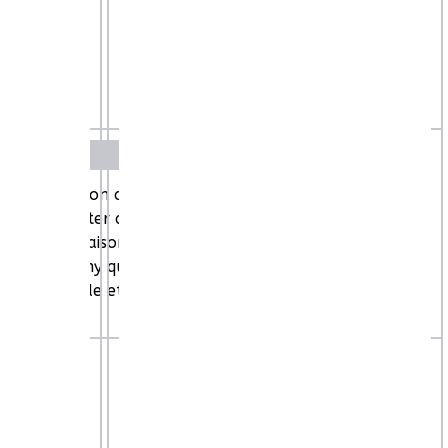
ans une maison abandonnée. Il y rencontre Samy, un
ain de discuter avec l'enfant quand arrive une voiture.
rtir de la maison pour aller discuter avec le chauffeur
s yeux de Samy qui, repéré par le tueur, devient un
venir en aide et tenter de mettre la main sur