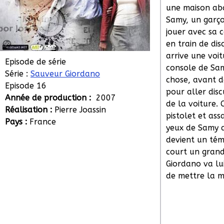
une maison aba
Samy, un garço
jouer avec sa c
en train de di
arrive une voit
Episode de série
console de Sam
Série :
Sauveur Giordano
chose, avant d
Episode 16
pour aller dis
Année de production :
2007
de la voiture. 
Réalisation :
Pierre Joassin
pistolet et ass
Pays :
France
yeux de Samy q
devient un tém
court un gran
Giordano va lui
de mettre la ma