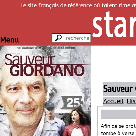
le site français de référence où talent rime 
Menu
Sauveur G
Accueil
His
Afin de se prot
tombe à verse