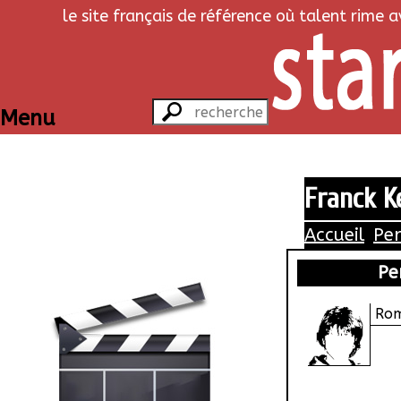
le site français de référence où talent rime 
Menu
Franck Ke
Accueil
Pe
Pe
Rom