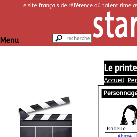
le site français de référence où talent rime 
Menu
Le print
Accueil
Pe
Personnag
Isabelle
Alysse H