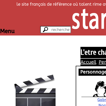
le site français de référence où talent rime 
Menu
L'etre ch
Accueil
Pe
Personnag
Gabr
Nor