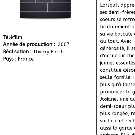
Lorsqu'il appr
ses demi-frère
soeurs se retr
brutalement or
sa vie bascule
Téléfilm
au tout. Avec
Année de production :
2007
générosité, il 
Réalisation :
Thierry Binisti
d'accueillir che
Pays :
France
jeunes esseulés
constitue déso
seule famille. I
plus qu'à laisse
prononcer la g
Josiane, une a
demi-soeur plu
plus rangée, re
surface et réc
aussi la garde 