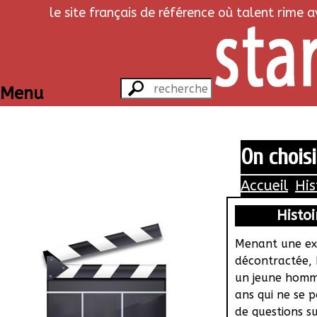
le site français de référence où talent rime 
Menu
On choisi
Accueil
His
Histoi
Menant une ex
décontractée, 
un jeune homm
ans qui ne se 
de questions sur