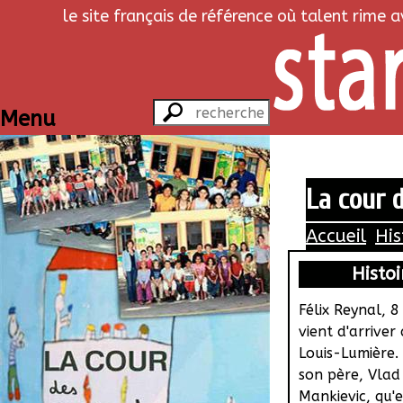
le site français de référence où talent rime 
Menu
La cour d
Accueil
His
Histoi
Félix Reynal, 8
vient d'arriver 
Louis-Lumière. 
son père, Vlad
Mankievic, qu'