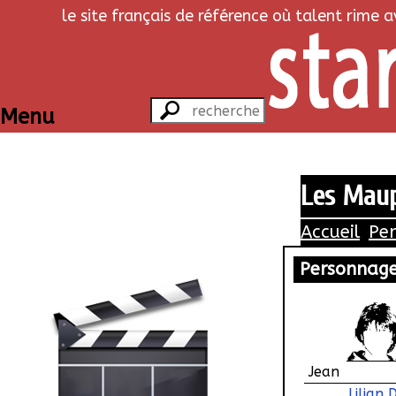
le site français de référence où talent rime 
Menu
Les Maup
Accueil
Pe
Personnag
Jean
Lilian 