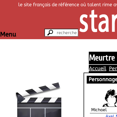
le site français de référence où talent rime 
Menu
Meurtre 
Accueil
Pe
Personnag
Michael
Axel 