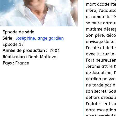
mort accidente
mère, l'adoles
accumule les é
se mure dans 
mutisme déses
Episode de série
Son père, déc
Série :
Joséphine, ange gardien
envisage de le 
Episode 13
l'école et de l
Année de production :
2001
avec lui sur le 
Réalisation :
Denis Malleval
Fort heureuse
Pays :
France
Jérôme attire l
de Joséphine, l
gardien polyva
ne tarde pas à
son secret. Sou
dehors asociau
l'adolescent c
dons exception