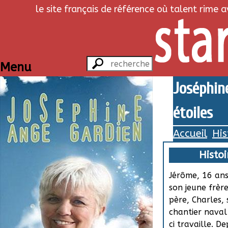
le site français de référence où talent rime 
Menu
Joséphine
étoiles
Accueil
His
Histoi
Jérôme, 16 ans
son jeune frère
père, Charles, 
chantier naval
ci travaille. De