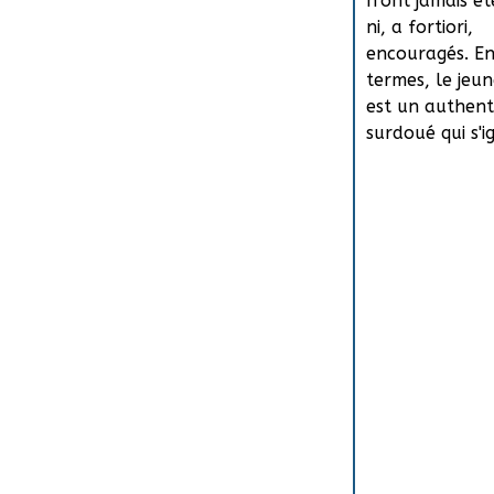
n'ont jamais ét
ni, a fortiori,
encouragés. En
termes, le je
est un authent
surdoué qui s'ig