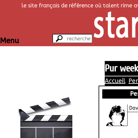
le site français de référence où talent rime 
Menu
Pur week
Accueil
Pe
Pe
Dav