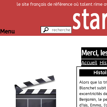
le site français de référence où talent rime 
Menu
Merci, le
Accueil
His
Histoi
Alors que la tr
Blanchet subit 
excentricités d
Benjamin, le pe
d'Isis, Emma, l'