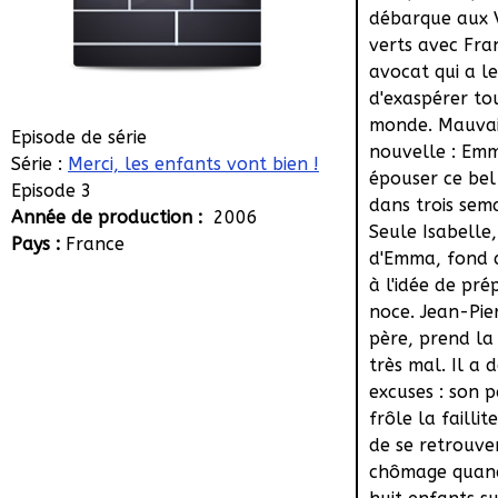
débarque aux 
verts avec Fra
avocat qui a l
d'exaspérer to
monde. Mauva
Episode de série
nouvelle : Em
Série :
Merci, les enfants vont bien !
épouser ce bel
Episode 3
dans trois sema
Année de production :
2006
Seule Isabelle
Pays :
France
d'Emma, fond d
à l'idée de pré
noce. Jean-Pie
père, prend la
très mal. Il a 
excuses : son 
frôle la faillit
de se retrouve
chômage quan