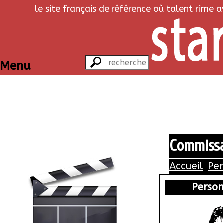
le site français de référence où talent rime 
Menu
Commissar
Accueil
Pe
Perso