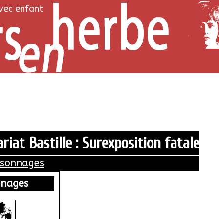
avec enfant
iat Bastille : Surexposition fatale
rsonnages
nnages