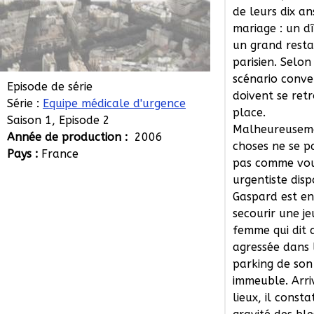
de leurs dix an
mariage : un d
un grand rest
parisien. Selon
scénario conven
Episode de série
doivent se ret
Série :
Equipe médicale d'urgence
place.
Saison 1, Episode 2
Malheureuseme
Année de production :
2006
choses ne se p
Pays :
France
pas comme vou
urgentiste disp
Gaspard est e
secourir une j
femme qui dit 
agressée dans 
parking de son
immeuble. Arri
lieux, il consta