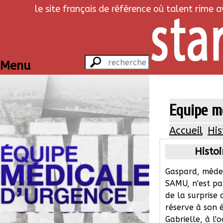
le site français de référence où talent rime 
Menu
Equipe mé
Accueil
His
Histoi
Gaspard, méde
SAMU, n'est pa
de la surprise q
réserve à son 
Gabrielle, à l'