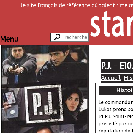
le site français de référence où talent rime 
Menu
P.J. - E10
Accueil
His
Histoi
Le commandan
Lukas prend so
la P.J. Saint-Ma
précédé par u
réputation de 