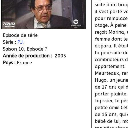
suite à un bra
il s'est porté v
pour remplace
otage. À peine a
reçoit Marina,
Episode de série
femme dont le
Série :
P.J.
disparu. Il étai
Saison 10, Episode 7
la poursuite d
Année de production :
2005
cambrioleurs d
Pays :
France
appartement.
Meurteaux, re
Hugo, un jeu
de 17 ans qui d
porter plainte
tapissier, le pè
petite amie Cél
de 15 ans, qui
bébé de lui, m