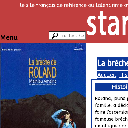
le site français de référence où talent rime 
Menu
La brêch
Accueil
His
Histoi
Roland, jeune 
famille, a déci
faire l'ascensi
fameuse brèch
montagne dont