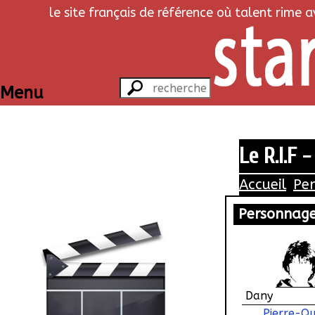
le site français de référence où talent rime 
Menu
Le R.I.F -
Accueil
Pe
Personnag
Dany
Pierre-Qu