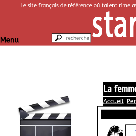
le site français de référence où talent rime 
Menu
La femme
Accueil
Pe