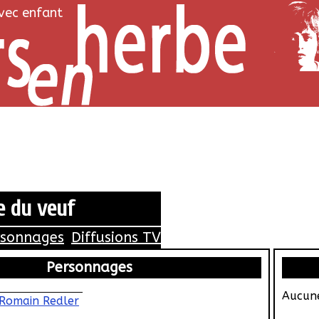
avec enfant
 du veuf
rsonnages
Diffusions TV
Personnages
Aucune
Romain Redler