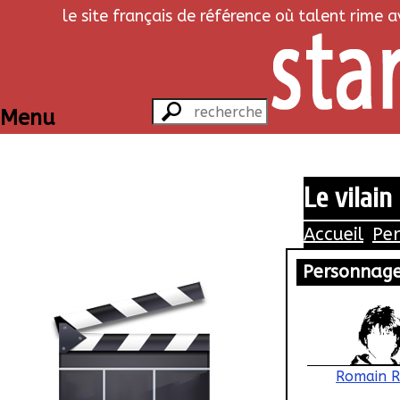
le site français de référence où talent rime 
Menu
Le vilain
Accueil
Pe
Personnag
Romain R