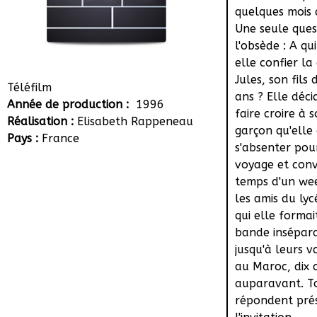
quelques mois à
Une seule ques
l'obsède : A qu
elle confier la
Jules, son fils
Téléfilm
ans ? Elle déci
Année de production :
1996
faire croire à s
Réalisation :
Elisabeth Rappeneau
garçon qu'elle 
Pays :
France
s'absenter pou
voyage et conv
temps d'un we
les amis du ly
qui elle formai
bande insépar
jusqu'à leurs 
au Maroc, dix 
auparavant. T
répondent pré