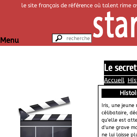
le site français de référence où talent rime 
Menu
Le secret
Accueil
His
Histoi
Iris, une jeune
célibataire, d
qu'elle est att
d'une grave ma
ne lui laisse p