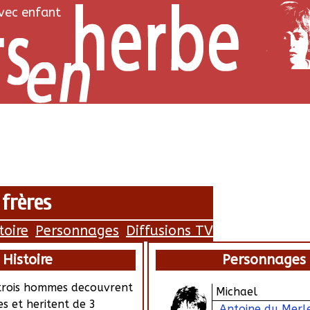
avec enfant
 frères
toire
Personnages
Diffusions TV
Histoire
Personnages
 trois hommes decouvrent
Michael
res et heritent de 3
Antoine du Merl