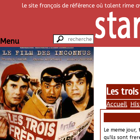
le site français de référence où talent rime 
Menu
Les trois
Accueil
His
Le meme jour,
qu'ils sont fre