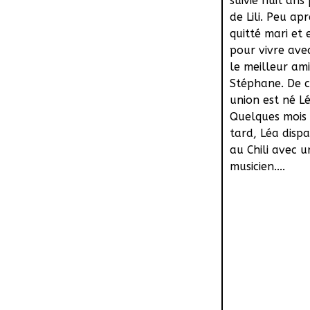
suivie huit ans
de Lili. Peu ap
quitté mari et 
pour vivre ave
le meilleur am
Stéphane. De c
union est né L
Quelques mois 
tard, Léa dispa
au Chili avec u
musicien....