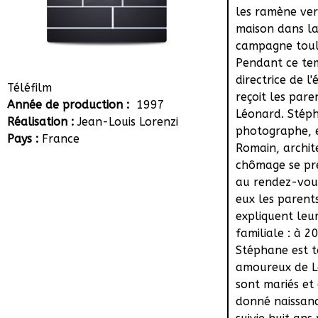
les ramène ver
maison dans l
campagne toul
Pendant ce te
directrice de l'
Téléfilm
reçoit les pare
Année de production :
1997
Léonard. Stép
Réalisation :
Jean-Louis Lorenzi
photographe, 
Pays :
France
Romain, archit
chômage se pr
au rendez-vous
eux les parents 
expliquent leur
familiale : à 2
Stéphane est 
amoureux de Lé
sont mariés et
donné naissanc