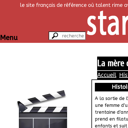
le site français de référence où talent rime 
Menu
La mère 
Accueil
His
Histoi
A la sortie de l
une femme d'
trentaine d'an
prend en filat
enfants et suit