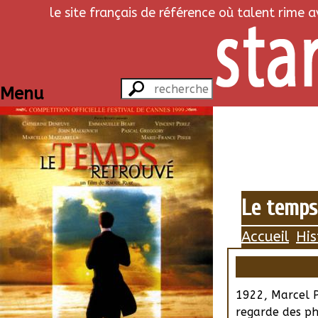
le site français de référence où talent rime 
Menu
Le temps
Accueil
His
1922, Marcel P
regarde des p