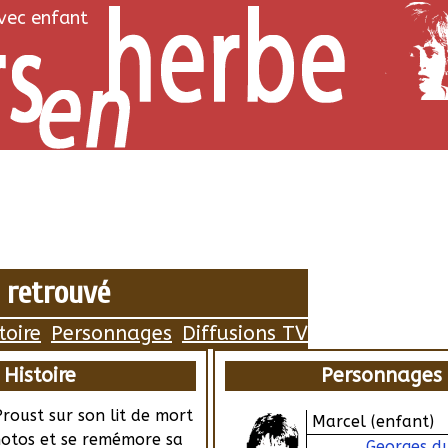
avec enfant
 retrouvé
toire
Personnages
Diffusions TV
Histoire
Personnages
roust sur son lit de mort
Marcel (enfant)
hotos et se remémore sa
Georges d