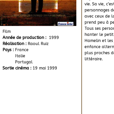
vie. Sa vie, c'
personnages de
avec ceux de la
prend peu à peu
Tous ses perso
Film
hanter le peti
Année de production :
1999
Hamelin et les
Réalisation :
Raoul Ruiz
enfance altern
Pays :
France
plus proches de
Italie
littéraire.
Portugal
Sortie cinéma :
19 mai 1999