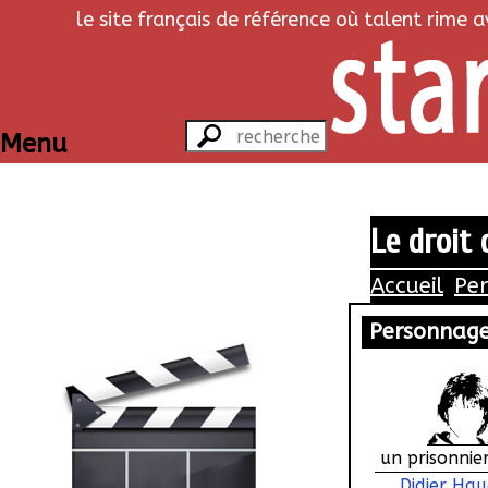
le site français de référence où talent rime 
Menu
Le droit 
Accueil
Pe
Personnag
un prisonnie
Didier Ha