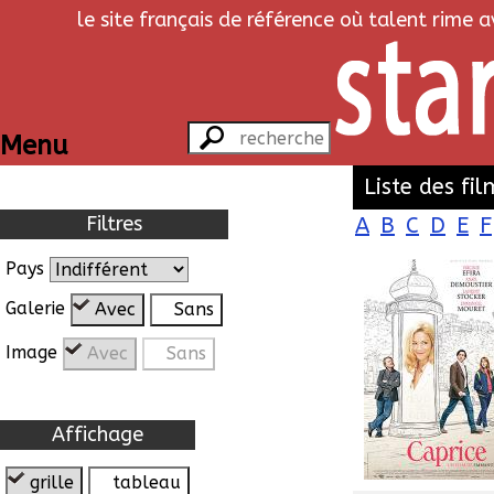
le site français de référence où talent rime 
Menu
Liste des fil
Filtres
A
B
C
D
E
F
Pays
Galerie
Avec
Sans
Image
Avec
Sans
Affichage
grille
tableau