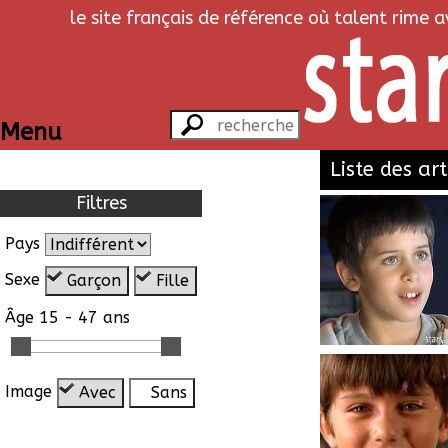
le site français de référence où talent rime 
Menu
Liste des art
Filtres
Pays
Sexe
Garçon
Fille
Âge
15 - 47 ans
Image
Avec
Sans