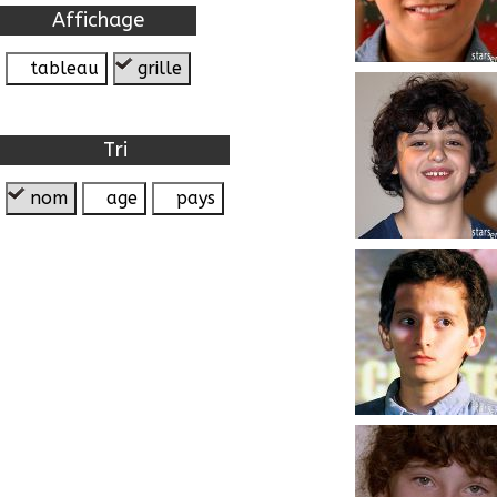
Affichage
tableau
grille
Tri
nom
age
pays