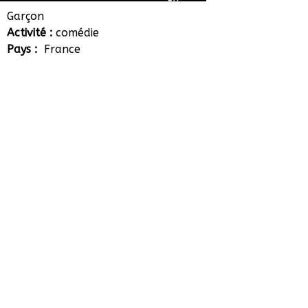
Lucien Voituriez
Garçon
Activité :
comédie
Pays :
France