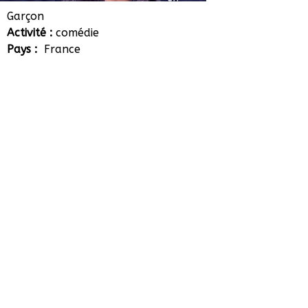
Mathéo Boisselier
Garçon
Activité :
comédie
Pays :
France