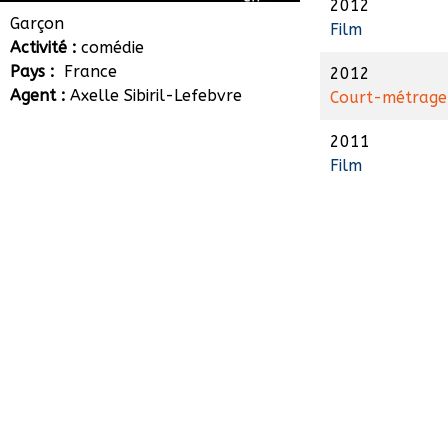
2012
Hugo Fernandes
Garçon
Film
Activité :
comédie
Pays :
France
2012
Agent :
Axelle Sibiril-Lefebvre
Court-métrage
2011
Film