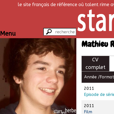
le site français de référence où talent rime 
Menu
Mathieu R
CV
complet
Année /
Format
2011
Episode de séri
2011
Film