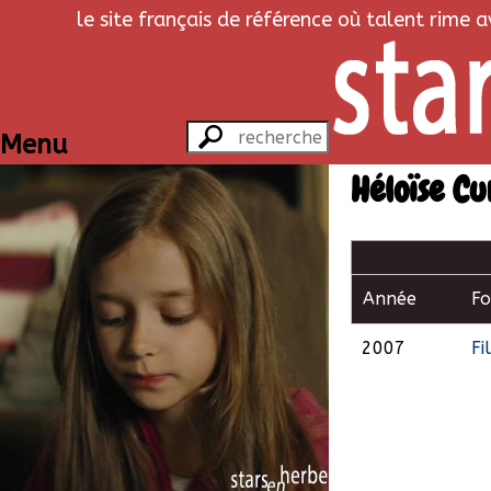
le site français de référence où talent rime 
Menu
Héloïse Cu
Année
F
2007
Fi