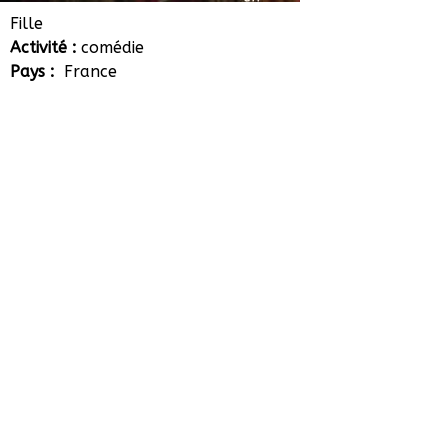
Héloïse Cunin
Fille
Activité :
comédie
Pays :
France