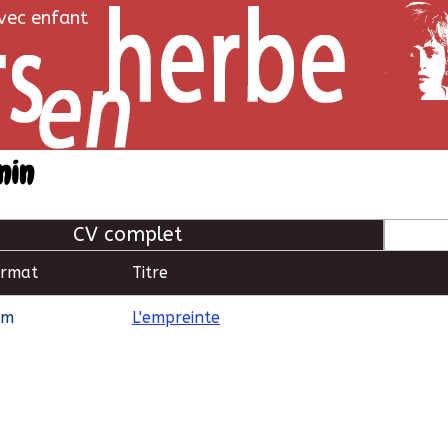
avec enfant
nin
CV complet
ormat
Titre
lm
L'empreinte