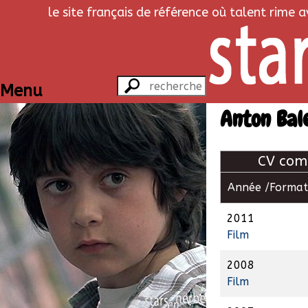
le site français de référence où talent rime 
Menu
Anton Bal
CV com
Année /
Format
2011
Film
2008
Film