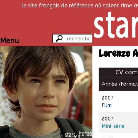
le site français de référence où talent rime 
Menu
Lorenzo A
CV com
Année /
Format
2007
Film
2007
Mini-série