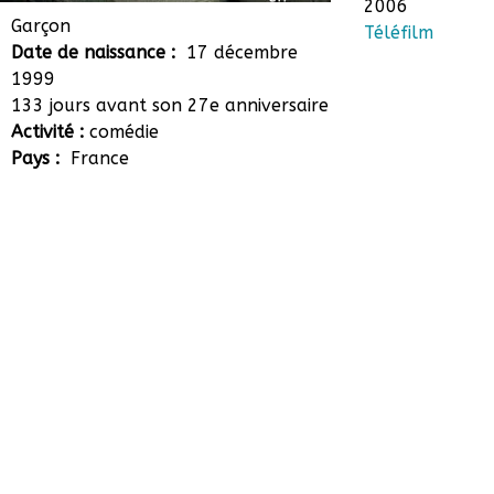
2006
Lorenzo Ausilia-Foret
Garçon
Téléfilm
Date de naissance :
17 décembre
1999
133 jours avant son 27e anniversaire
Activité :
comédie
Pays :
France