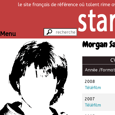
le site français de référence où talent rime 
Menu
Morgan S
C
Année /
Format
2008
Téléfilm
2007
Téléfilm