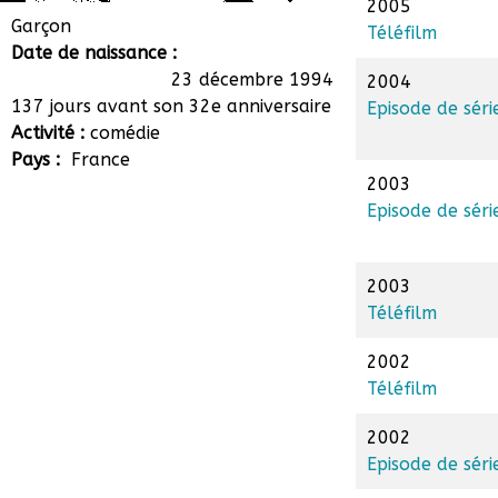
2005
Morgan Sarpaux
Garçon
Téléfilm
Date de naissance :
23 décembre 1994
2004
137 jours avant son 32e anniversaire
Episode de séri
Activité :
comédie
Pays :
France
2003
Episode de séri
2003
Téléfilm
2002
Téléfilm
2002
Episode de séri