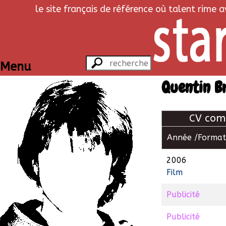
le site français de référence où talent rime 
Menu
Quentin B
CV com
Année /
Format
2006
Film
Publicité
Publicité