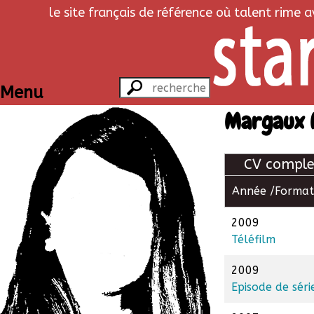
le site français de référence où talent rime 
Menu
Margaux 
CV comple
Année /
Format
2009
Téléfilm
2009
Episode de séri