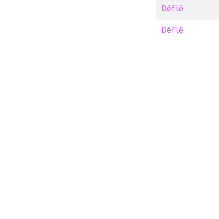
Défilé
Défilé