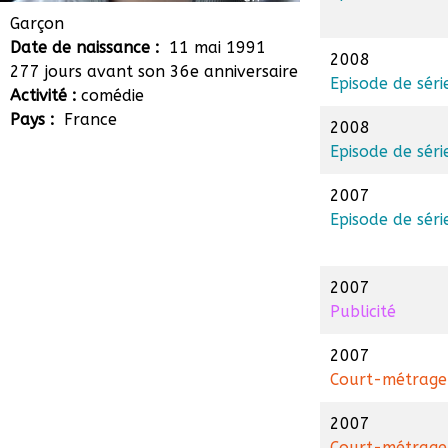
Tony Verzele
Garçon
Date de naissance :
11 mai 1991
2008
277 jours avant son 36e anniversaire
Episode de séri
Activité :
comédie
Pays :
France
2008
Episode de séri
2007
Episode de séri
2007
Publicité
2007
Court-métrage
2007
Court-métrage