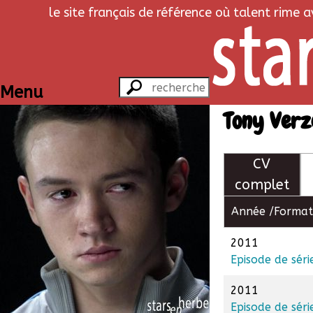
le site français de référence où talent rime 
Menu
Tony Verz
CV
complet
Année /
Format
2011
Episode de séri
2011
Episode de séri