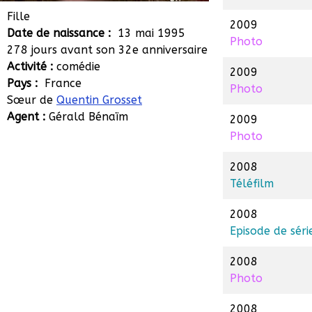
Manon Grosset
Fille
2009
Date de naissance :
13 mai 1995
Photo
278 jours avant son 32e anniversaire
Activité :
comédie
2009
Pays :
France
Photo
Sœur de
Quentin Grosset
Agent :
Gérald Bénaïm
2009
Photo
2008
Téléfilm
2008
Episode de séri
2008
Photo
2008