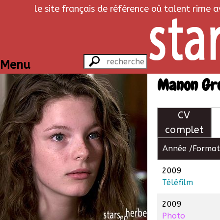
le site français de référence où talent rime 
Menu
Manon Gro
CV
complet
Année /
Format
2009
Téléfilm
2009
Photo