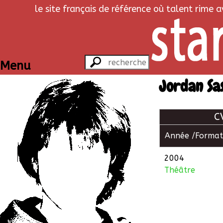
le site français de référence où talent rime 
Menu
Jordan Sa
C
Année /
Format
2004
Théâtre