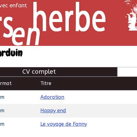
avec enfant
arduin
CV complet
ormat
Titre
lm
Adoration
lm
Happy end
lm
Le voyage de Fanny