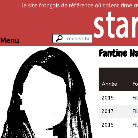
le site français de référence où talent rime 
Menu
Fantine H
Année
F
2019
Fi
2017
Fi
2015
Fi