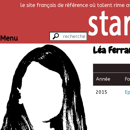
le site français de référence où talent rime 
Menu
Léa Ferra
Année
F
2015
Ep