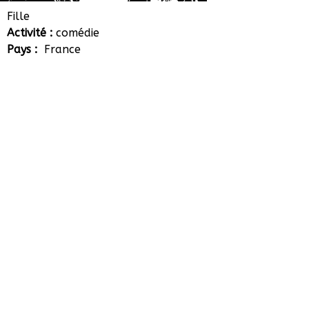
Léa Ferrand
Fille
Activité :
comédie
Pays :
France