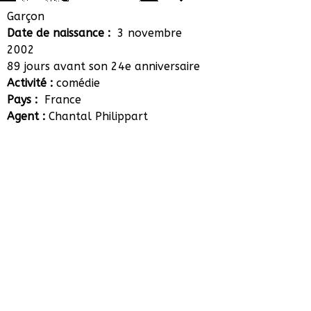
Elie Jarrosson
Garçon
Date de naissance :
3 novembre
2002
89 jours avant son 24e anniversaire
Activité :
comédie
Pays :
France
Agent :
Chantal Philippart