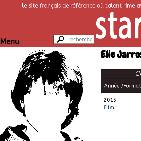
le site français de référence où talent rime 
Menu
Elie Jarro
C
Année /
Format
2015
Film