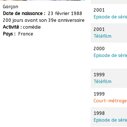
Quentin Darras
Garçon
2001
Date de naissance :
23 février 1988
Episode de séri
200 jours avant son 39e anniversaire
Activité :
comédie
2001
Pays :
France
Téléfilm
2000
Episode de séri
1999
Téléfilm
1999
Court-métrage
1998
Episode de séri