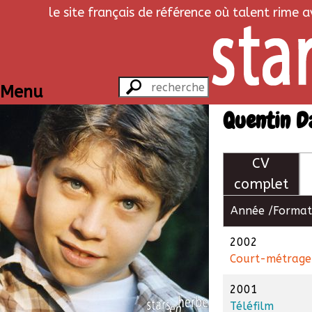
le site français de référence où talent rime 
Menu
Quentin D
CV
complet
Année /
Format
2002
Court-métrage
2001
Téléfilm